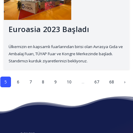
Euroasia 2023 Başladı
Ülkemizin en kapsamlı fuarlarından birisi olan Avrasya Gıda ve
Ambalaj Fuarı, TÜYAP Fuar ve Kongre Merkezinde başladı.
Standımızı kurduk ziyaretlerinizi bekliyoruz.
5
6
7
8
9
10
...
67
68
›