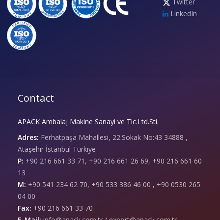
Twitter
LinkedIn
Contact
APACK Ambalaj Makine Sanayi ve Tic.Ltd.Sti.
Adres:
Ferhatpaşa Mahallesi, 22.Sokak No:43 34888 ,
Ataşehir İstanbul Türkiye
P:
+90 216 661 33 71, +90 216 661 26 69, +90 216 661 60
13
M:
+90 541 234 62 70, +90 533 386 46 00 , +90 0530 265
04 00
Fax:
+90 216 661 33 70
E-Mail:
info@apack.com.tr / export@apack.com.tr