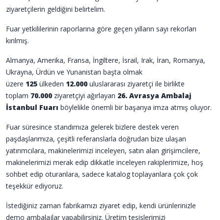
ziyaretçilerin geldiğini belirtelim.
Fuar yetkililerinin raporlarına göre geçen yılların sayı rekorları
kırılmış.
Almanya, Amerika, Fransa, İngiltere, İsrail, Irak, İran, Romanya,
Ukrayna, Ürdün ve Yunanistan başta olmak
üzere
125
ülkeden
12.000
uluslararası ziyaretçi ile birlikte
toplam
70.000
ziyaretçiyi ağırlayan
26. Avrasya Ambalaj
İstanbul Fuarı
böylelikle önemli bir başarıya imza atmış oluyor.
Fuar süresince standımıza gelerek bizlere destek veren
paşdaşlarımıza, çeşitli referanslarla doğrudan bize ulaşan
yatırımcılara, makinelerimizi inceleyen, satın alan girişimcilere,
makinelerimizi merak edip dikkatle inceleyen rakiplerimize, hoş
sohbet edip oturanlara, sadece katalog toplayanlara çok çok
teşekkür ediyoruz.
İstediğiniz zaman fabrikamızı ziyaret edip, kendi ürünlerinizle
demo ambalajlar yapabilirsiniz. Üretim tesislerimizi